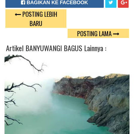
BAGIKAN KE FACEBOOK
POSTING LEBIH
T
G
BARU
W
O
POSTING LAMA
E
O
Artikel
BANYUWANGI BAGUS
Lainnya :
E
G
T
L
E
P
L
U
S