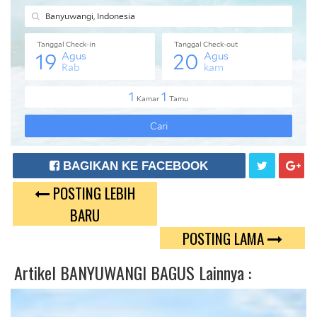
BAGIKAN KE FACEBOOK
POSTING LEBIH
T
G
BARU
W
O
POSTING LAMA
E
O
Artikel
BANYUWANGI BAGUS
Lainnya :
E
G
T
L