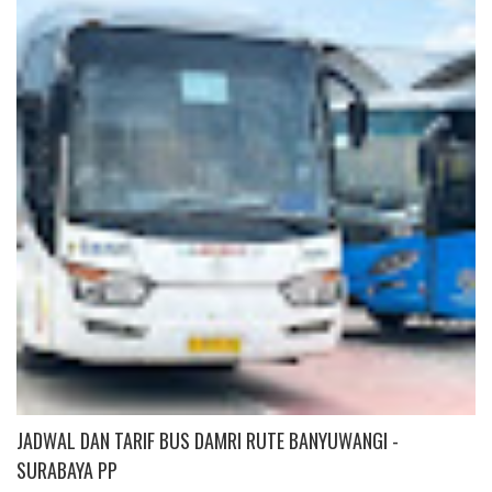
E
P
L
U
S
JADWAL DAN TARIF BUS DAMRI RUTE BANYUWANGI -
SURABAYA PP