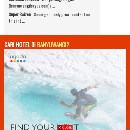
(banyuwangibagus.com) i …
Super Raizen
-
Some genuinely great content on
this int …
CARI HOTEL DI
BANYUWANGI?