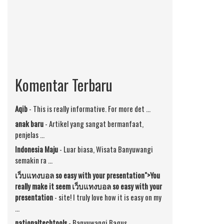
Komentar Terbaru
Aqib
-
This is really informative. For more det …
anak baru
-
Artikel yang sangat bermanfaat,
penjelas …
Indonesia Maju
-
Luar biasa, Wisata Banyuwangi
semakin ra …
เว็บแทงบอล
so easy with your presentation">You
really make it seem
เว็บแทงบอล
so easy with your
presentation
-
site! I truly love how it is easy on my
…
nationaltechtools
-
Banyuwangi Bagus