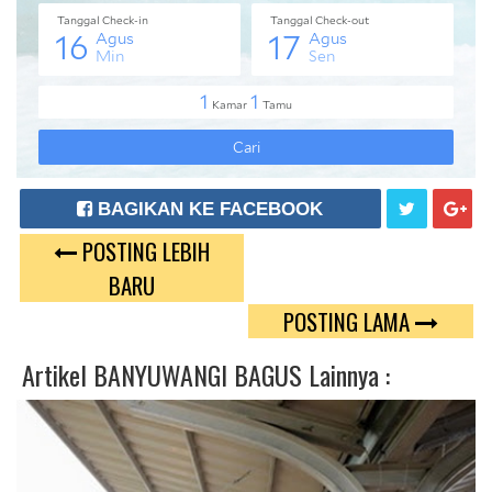
BAGIKAN KE FACEBOOK
POSTING LEBIH
T
G
BARU
W
O
POSTING LAMA
E
O
Artikel
BANYUWANGI BAGUS
Lainnya :
E
G
T
L
E
P