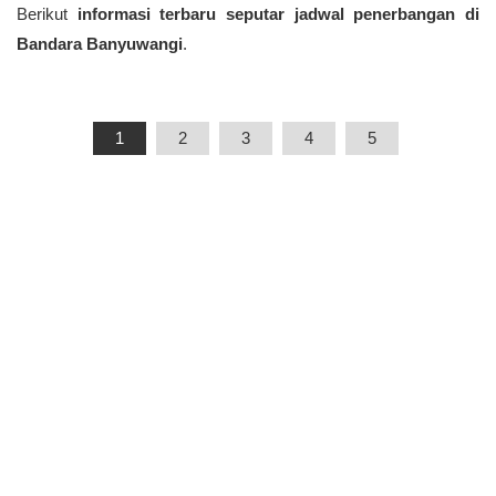
Berikut
informasi terbaru seputar jadwal penerbangan di
Bandara Banyuwangi
.
1
2
3
4
5