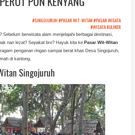
 PERUT PUN KENYANG
#SINGOJURUH
#PASAR WIT-WITAN
#PASAR WISATA
#WISATA KULINER
 Sebelum berwisata alam menjelajahi berbagai destinasi,
ak nan lezat? Sepakat bro? Hayuk kita ke
Pasar Wit-Witan
a ragam penganan ringan sampai berat khas Desa Singojuruh,
mah di kantong.
Witan Singojuruh