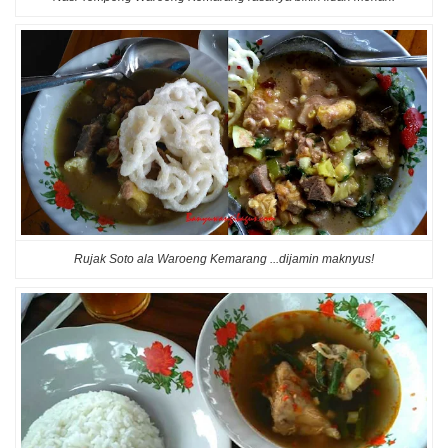
Rujak Soto ala Waroeng Kemarang ...dijamin maknyus!